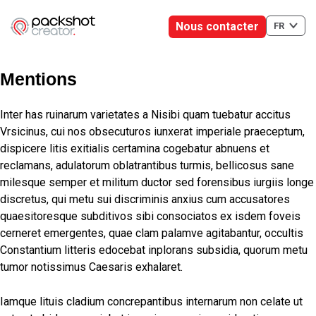
Nous contacter
FR
Mentions
Inter has ruinarum varietates a Nisibi quam tuebatur accitus
Vrsicinus, cui nos obsecuturos iunxerat imperiale praeceptum,
dispicere litis exitialis certamina cogebatur abnuens et
reclamans, adulatorum oblatrantibus turmis, bellicosus sane
milesque semper et militum ductor sed forensibus iurgiis longe
discretus, qui metu sui discriminis anxius cum accusatores
quaesitoresque subditivos sibi consociatos ex isdem foveis
cerneret emergentes, quae clam palamve agitabantur, occultis
Constantium litteris edocebat inplorans subsidia, quorum metu
tumor notissimus Caesaris exhalaret.
Iamque lituis cladium concrepantibus internarum non celate ut