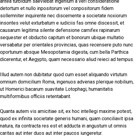
antea turbidum saeviebat ingenium a veri consideratione
detortum et nullo inpositorum vel conpositorum fidem
sollemniter inquirente nec discernente a societate noxiorum
insontes velut exturbatum e iudiciis fas omne discessit, et
causarum legitima silente defensione carnifex rapinarum
sequester et obductio capitum et bonorum ubique multatio
versabatur per orientales provincias, quas recensere puto nunc
oportunum absque Mesopotamia digesta, cum bella Parthica
dicerentur, et Aegypto, quam necessario aliud reieci ad tempus.
Illud autem non dubitatur quod cum esset aliquando virtutum
omnium domicilium Roma, ingenuos advenas plerique nobilium,
ut Homerici bacarum suavitate Lotophagi, humanitatis
multiformibus officiis retentabant.
Quanta autem vis amicitiae sit, ex hoc intellegi maxime potest,
quod ex infinita societate generis humani, quam conciliavit ipsa
natura, ita contracta res est et adducta in angustum ut omnis
caritas aut inter duos aut inter paucos iungeretur.