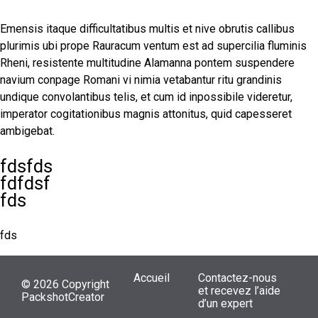
Emensis itaque difficultatibus multis et nive obrutis callibus
plurimis ubi prope Rauracum ventum est ad supercilia fluminis
Rheni, resistente multitudine Alamanna pontem suspendere
navium conpage Romani vi nimia vetabantur ritu grandinis
undique convolantibus telis, et cum id inpossibile videretur,
imperator cogitationibus magnis attonitus, quid capesseret
ambigebat.
fdsfds
fdfdsf
fds
fds
Accueil
Contactez-nous
© 2026 Copyright
et recevez l’aide
PackshotCreator
d’un expert